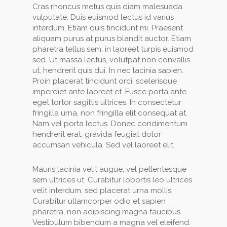
Cras rhoncus metus quis diam malesuada
vulputate. Duis euismod lectus id varius
interdum. Etiam quis tincidunt mi. Praesent
aliquam purus at purus blandit auctor. Etiam
pharetra tellus sem, in laoreet turpis euismod
sed. Ut massa lectus, volutpat non convallis
ut, hendrerit quis dui. In nec lacinia sapien.
Proin placerat tincidunt orci, scelerisque
imperdiet ante laoreet et. Fusce porta ante
eget tortor sagittis ultrices. In consectetur
fringilla urna, non fringilla elit consequat at.
Nam vel porta lectus. Donec condimentum
hendrerit erat, gravida feugiat dolor
accumsan vehicula. Sed vel laoreet elit.
Mauris lacinia velit augue, vel pellentesque
sem ultrices ut. Curabitur lobortis leo ultrices
velit interdum, sed placerat urna mollis.
Curabitur ullamcorper odio et sapien
pharetra, non adipiscing magna faucibus.
Vestibulum bibendum a magna vel eleifend.